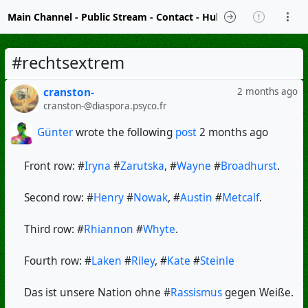
Main Channel
-
Public Stream
-
Contact
-
Hubzilla Hub Info
#rechtsextrem
cranston-
2 months ago
cranston-@diaspora.psyco.fr
Günter
wrote the following
post
2 months ago
Front row: #
Iryna
#
Zarutska
, #
Wayne
#
Broadhurst
.
Second row: #
Henry
#
Nowak
, #
Austin
#
Metcalf
.
Third row: #
Rhiannon
#
Whyte
.
Fourth row: #
Laken
#
Riley
, #
Kate
#
Steinle
Das ist unsere Nation ohne #
Rassismus
gegen Weiße.