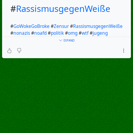
#
RassismusgegenWeiße
#
GoWokeGoBroke
#
Zensur
#
RassismusgegenWeiße
#
nonazis
#
noafd
#
politik
#
omg
#
wtf
#
jugeng
#
Faschismus
#
Rassismus
#
deutschland
#
rechtsextrem
EXPAND
#
problem
#
demokratie
#
pruefen
#
prüfen
#
demokratie
#
pruef
#
Parteien
#
Verfassungsschutz
#
rechtsextrem
#
Verdachtsfall
#
Bundesverfassungsgericht
#
wichtig
#
aktuell