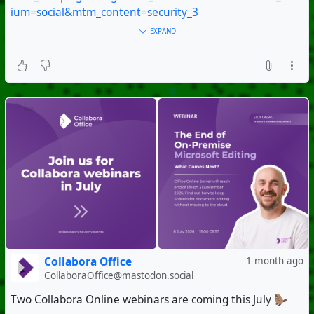
ium=social&mtm_content=security_3
EXPAND
#FOSS
#OpenSource
#CollaboraOnline
#DataSovereignty
+ 1
Collabora Office
1 month ago
CollaboraOffice@mastodon.social
Two Collabora Online webinars are coming this July 🦫