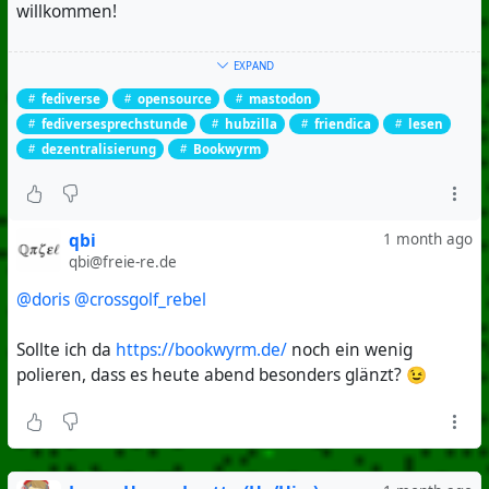
willkommen!
🤝 Fragen stellen
EXPAND
📚 Erfahrungen austauschen
fediverse
opensource
mastodon
🌱 Neues entdecken
fediversesprechstunde
hubzilla
friendica
lesen
🌐 Das Fediverse gemeinsam stärken
dezentralisierung
Bookwyrm
Wir freuen uns auf viele Teilnehmende und einen
spannenden Austausch.
qbi
1 month ago
💡 Mehr Miteinander statt Gegeneinander.
qbi@freie-re.de
@doris
@crossgolf_rebel
Bis heute Abend!
zum
Konferenzraum
Sollte ich da
https://bookwyrm.de/
noch ein wenig
polieren, dass es heute abend besonders glänzt? 😉
#
Fediverse
#
BookWyrm
#
Friendica
#
Mastodon
#
Hubzilla
#
Lesen
#
OpenSource
#
Dezentralisierung
#
FediverseSprechstunde