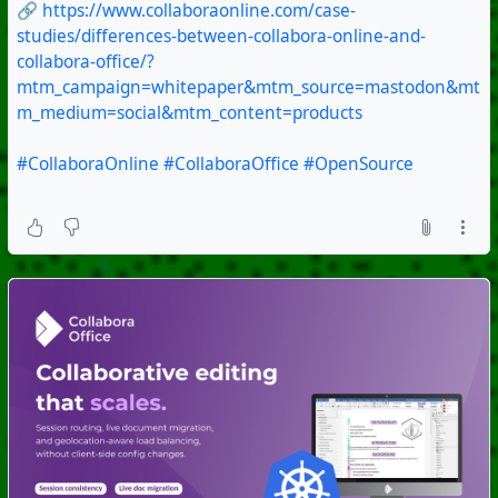
🔗
https://www.collaboraonline.com/case-
studies/differences-between-collabora-online-and-
collabora-office/?
mtm_campaign=whitepaper&mtm_source=mastodon&mt
m_medium=social&mtm_content=products
#CollaboraOnline
#CollaboraOffice
#OpenSource