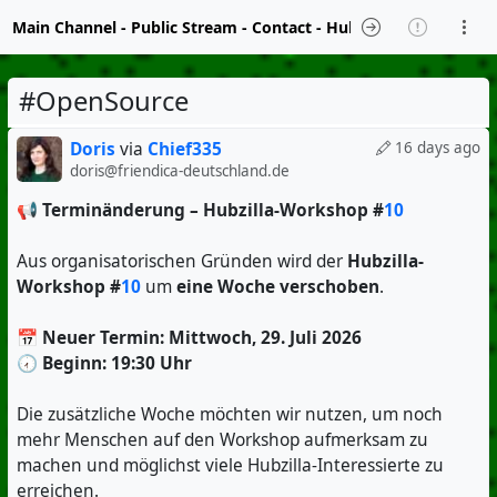
Main Channel
-
Public Stream
-
Contact
-
Hubzilla Hub Info
#OpenSource
Doris
via
Chief335
16 days ago
doris@friendica-deutschland.de
📢
Terminänderung – Hubzilla-Workshop #
10
Aus organisatorischen Gründen wird der
Hubzilla-
Workshop #
10
um
eine Woche verschoben
.
📅
Neuer Termin: Mittwoch, 29. Juli 2026
🕢
Beginn: 19:30 Uhr
Die zusätzliche Woche möchten wir nutzen, um noch
mehr Menschen auf den Workshop aufmerksam zu
machen und möglichst viele Hubzilla-Interessierte zu
erreichen.