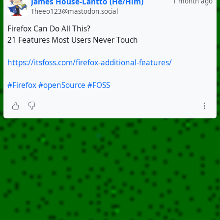
James House-Lantto (He/Him)
1 month ago
Theeo123@mastodon.social
Firefox Can Do All This?
21 Features Most Users Never Touch
https://itsfoss.com/firefox-additional-features/
#Firefox
#openSource
#FOSS