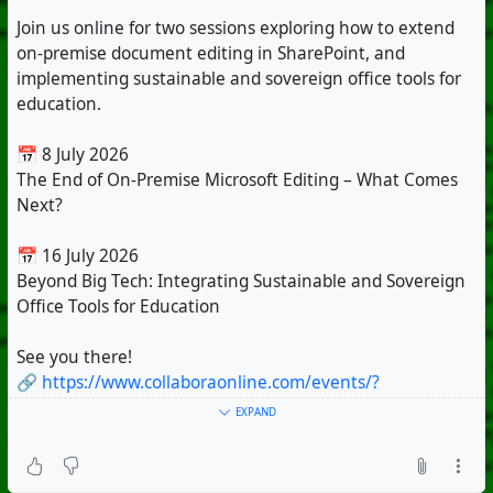
Join us online for two sessions exploring how to extend
on-premise document editing in SharePoint, and
implementing sustainable and sovereign office tools for
education.
📅 8 July 2026
The End of On-Premise Microsoft Editing – What Comes
Next?
📅 16 July 2026
Beyond Big Tech: Integrating Sustainable and Sovereign
Office Tools for Education
See you there!
🔗
https://www.collaboraonline.com/events/?
mtm_campaign=events&mtm_source=mastodon&mtm_m
EXPAND
edium=social&mtm_content=webinars
#CollaboraOnline
#OpenSource