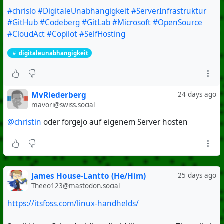
#chrislo
#DigitaleUnabhängigkeit
#ServerInfrastruktur
#GitHub
#Codeberg
#GitLab
#Microsoft
#OpenSource
#CloudAct
#Copilot
#SelfHosting
digitaleunabhangigkeit
MvRiederberg
24 days ago
mavori@swiss.social
@christin
oder forgejo auf eigenem Server hosten
James House-Lantto (He/Him)
25 days ago
Theeo123@mastodon.social
https://itsfoss.com/linux-handhelds/