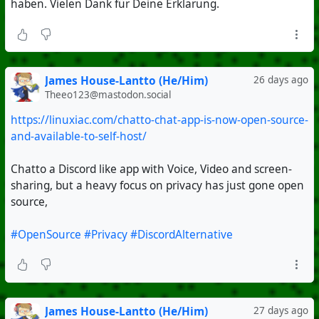
haben. Vielen Dank für Deine Erklärung.
#Photovoltaik
#Heimspeicher
#Energiewende
#Netzdienlich
#Smarthome
James House-Lantto (He/Him)
26 days ago
#OpenSource
Theeo123@mastodon.social
#Codeberg
https://linuxiac.com/chatto-chat-app-is-now-open-source-
and-available-to-self-host/
Chatto a Discord like app with Voice, Video and screen-
sharing, but a heavy focus on privacy has just gone open
source,
#OpenSource
#Privacy
#DiscordAlternative
James House-Lantto (He/Him)
27 days ago