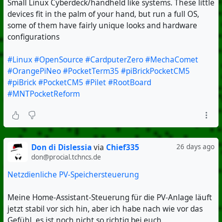
Small Linux Cyberdeck/handheld like systems. These little
devices fit in the palm of your hand, but run a full OS,
some of them have fairly unique looks and hardware
configurations
#Linux
#OpenSource
#CardputerZero
#MechaComet
#OrangePiNeo
#PocketTerm35
#piBrickPocketCM5
#piBrick
#PocketCM5
#Pilet
#RootBoard
#MNTPocketReform
Don di Dislessia
via
Chief335
26 days ago
don@procial.tchncs.de
Netzdienliche PV-Speichersteuerung
Meine Home-Assistant-Steuerung für die PV-Anlage läuft
jetzt stabil vor sich hin, aber ich habe nach wie vor das
Gefühl, es ist noch nicht so richtig bei euch