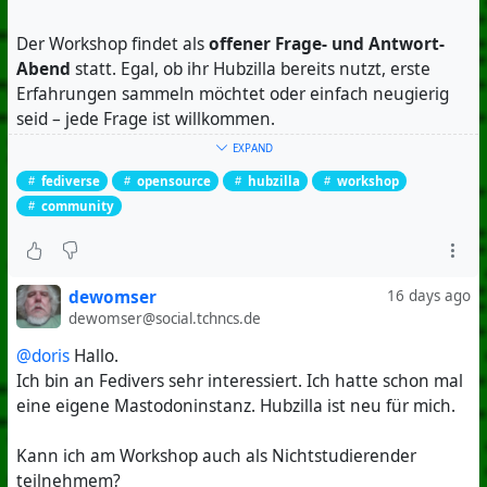
Der Workshop findet als
offener Frage- und Antwort-
Abend
statt. Egal, ob ihr Hubzilla bereits nutzt, erste
Erfahrungen sammeln möchtet oder einfach neugierig
seid – jede Frage ist willkommen.
EXPAND
Wir freuen uns auf einen spannenden Abend und auf
fediverse
opensource
hubzilla
workshop
den gemeinsamen Austausch!
community
Alle Informationen und alle bereits durchgeführte
Hubzilla-Workshops:
https://hub.hubzilla.hu/channel/hz-workshop
dewomser
16 days ago
dewomser@social.tchncs.de
#
Hubzilla
#
Fediverse
#
OpenSource
#
Workshop
@doris
Hallo.
#
Community
Ich bin an Fedivers sehr interessiert. Ich hatte schon mal
eine eigene Mastodoninstanz. Hubzilla ist neu für mich.
Kann ich am Workshop auch als Nichtstudierender
teilnehmem?