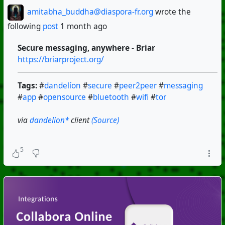
amitabha_buddha@diaspora-fr.org
wrote the
following
post
1 month ago
Secure messaging, anywhere - Briar
https://briarproject.org/
Tags:
#
dandelíon
#
secure
#
peer2peer
#
messaging
#
app
#
opensource
#
bluetooth
#
wifi
#
tor
via
dandelion*
client
(Source)
5