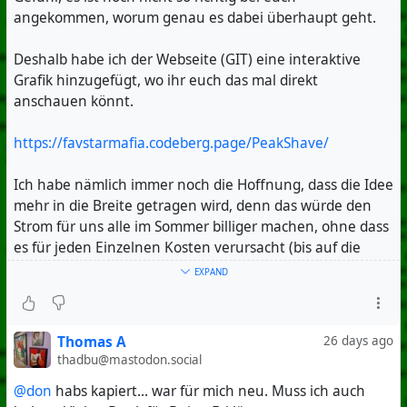
angekommen, worum genau es dabei überhaupt geht.
Deshalb habe ich der Webseite (GIT) eine interaktive
Grafik hinzugefügt, wo ihr euch das mal direkt
anschauen könnt.
https://favstarmafia.codeberg.page/PeakShave/
Ich habe nämlich immer noch die Hoffnung, dass die Idee
mehr in die Breite getragen wird, denn das würde den
Strom für uns alle im Sommer billiger machen, ohne dass
es für jeden Einzelnen Kosten verursacht (bis auf die
Investition in einen Home Assistant, die sich aber
EXPAND
unabhängig davon lohnt 😎).
Thomas A
26 days ago
thadbu@mastodon.social
#HomeAssistant
@don
habs kapiert... war für mich neu. Muss ich auch
#PV