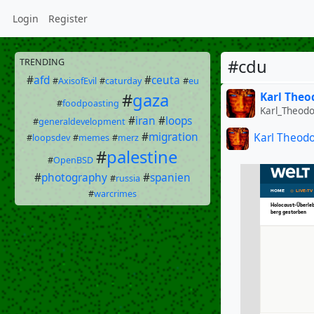
Login
Register
#cdu
TRENDING
#
afd
#
ceuta
#
AxisofEvil
#
caturday
#
eu
#
gaza
Karl Theo
#
foodpoasting
Karl_Theod
#
iran
#
loops
#
generaldevelopment
#
migration
Karl Theod
#
loopsdev
#
memes
#
merz
#
palestine
#
OpenBSD
#
photography
#
spanien
#
russia
#
warcrimes