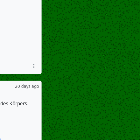
20 days ago
des Körpers.
g
.