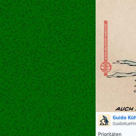
Guido Kü
GuidoKuehn
Prioritäten