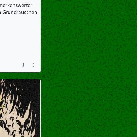
emerkenswerter
hen Grundrauschen