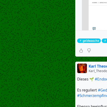
geldwasche
Karl Theo
Karl_Theod
Dieses 🌱
#Endo
Es reguliert
#Ged
#Schmerzempfi
Ebenso beeinflus