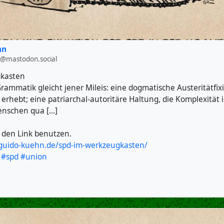
hn
@mastodon.social
kasten
Grammatik gleicht jener Mileis: eine dogmatische Austeritätfix
 erhebt; eine patriarchal-autoritäre Haltung, die Komplexität
enschen qua […]
 den Link benutzen.
.guido-kuehn.de/spd-im-werkzeugkasten/
#spd
#union