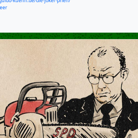
.guido-kuehn.de/die-joker-prien/
eer