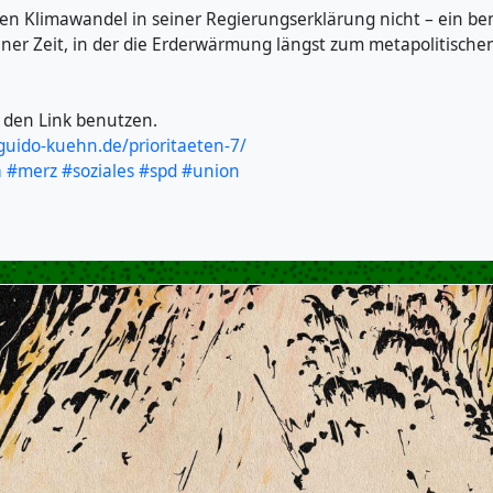
n Klimawandel in seiner Regierungserklärung nicht – ein b
 einer Zeit, in der die Erderwärmung längst zum metapolitisc
 den Link benutzen.
.guido-kuehn.de/prioritaeten-7/
a
#merz
#soziales
#spd
#union