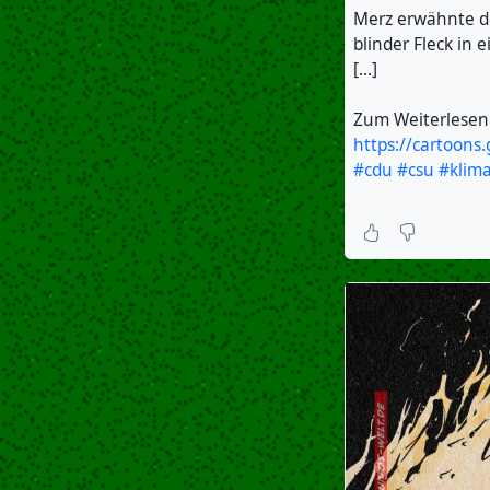
Merz erwähnte de
blinder Fleck in
[…]
Zum Weiterlesen
https://cartoons
#cdu
#csu
#klim