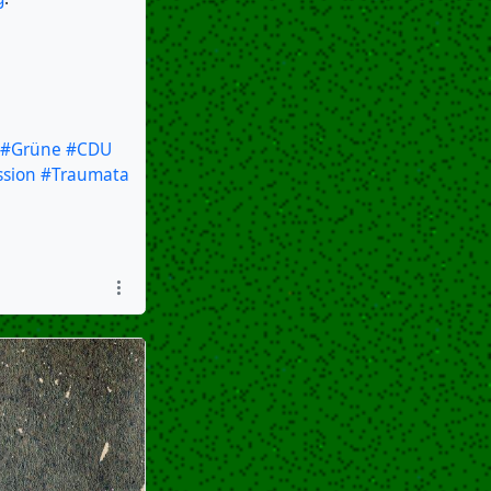
#Grüne
#CDU
sion
#Traumata
itin
" = "
rgestellt.
l