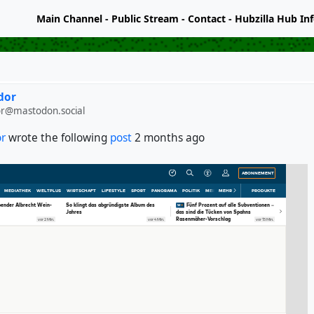
Main Channel
-
Public Stream
-
Contact
-
Hubzilla Hub In
dor
or@mastodon.social
or
wrote the following
post
2 months ago