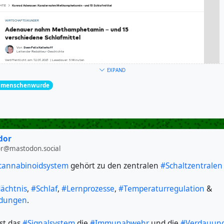
EXPAND
menschenwurde
dor
or@mastodon.social
cannabinoidsystem
gehört zu den zentralen
#Schaltzentralen
ächtnis
,
#Schlaf
,
#Lernprozesse
,
#Temperaturregulation
&
ndungen
.
st das
#Signalsystem
die
#Immunabwehr
und die
#Verdauun