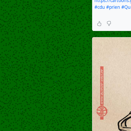
https://cartoons
#cdu
#prien
#Qu