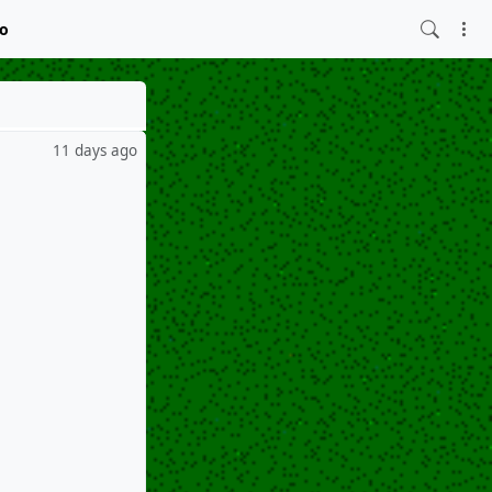
fo
11 days ago