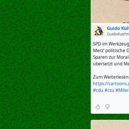
Guido Kü
GuidoKuehn
SPD im Werkzeug
Merz’ politische 
Sparen zur Moral
übersetzt und M
Zum Weiterlesen
https://cartoons
#cdu
#csu
#Milei